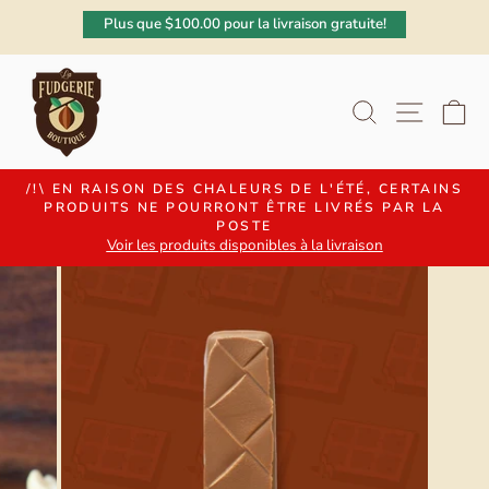
Passer
Plus que $100.00 pour la livraison gratuite!
au
contenu
RECHERC
NAVI
P
/!\ EN RAISON DES CHALEURS DE L'ÉTÉ, CERTAINS
PRODUITS NE POURRONT ÊTRE LIVRÉS PAR LA
Diaporama
POSTE
Pause
Voir les produits disponibles à la livraison