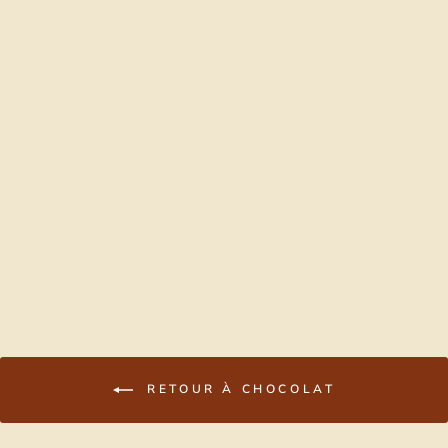
BARRE
CROUSTILLANT
E AU BEURRE
D’ARACHIDE
$5.49
RETOUR À CHOCOLAT